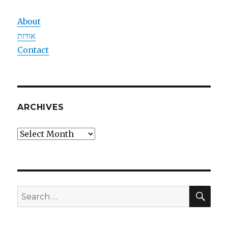
About
אודות
Contact
ARCHIVES
Archives
SEA
Search
for: