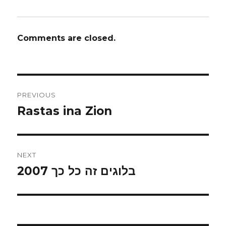
Comments are closed.
Post
PREVIOUS
navigation
Rastas ina Zion
Previous
post:
NEXT
בלוגים זה כל כך 2007
Next
post: