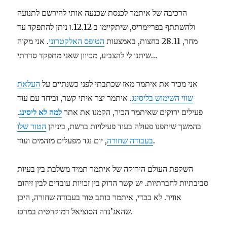
הרכיבה של איתמר לכנסת שכנעה אותי להירשם לתנועה
ולהשתתף בפריימריס, שיתקיימו ב 12.12.ו ניתן להתפקד עד
מחר, 28.11 בחצות, באמצעות
הטופס האלקטרוני
. אני מקוה
שיתנו לי להצביע, מכיוון שאני מתפקד סדרתי…
אני מכיר את איתמר מאז שכתבתי לפני כשנתיים על
העלאת
שווי השימוש בליסינג
. איתמר יצר איתי קשר, וביחד עם עוד
פעילים ירוקים שאיתמר הכיר, הקמנו את אתר
למה לא ליסינג
.
בהמשך שיתפנו פעולה בעוד פעילויות ברשת, ביניהן
הטור שלו
, יום נגד מפעלים מזהמים ועוד.
בעבודה שחורה
השקפת העולם הירוקה של איתמר תמיד משלבת בין בעיות
סביבתיות לחברתיות. יש קשר הדוק בין זכויות עובדים לבין זיהום
אוויר. לא בכדי, איתמר כותב טור בעבודה שחורה, היכן
שהאג’נדה הסוציאל דמוקרטית במרכז.