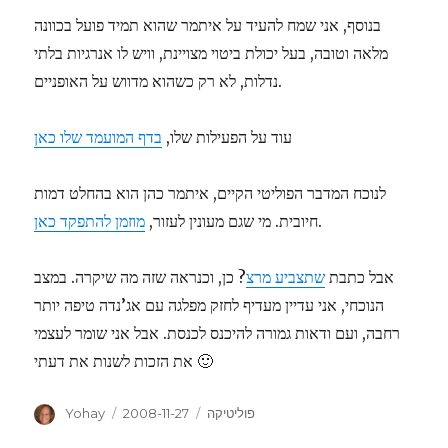
בנוסף, אני שמח להעיד על איתמר שהוא תמיד פועל בכוונה
מלאה וטובה, בעל יכולת ביטוי מצויינת, וויש לו אנרגיות בלתי
נדלות, לא רק כשהוא מדווש על האופניים.
עוד על הפעילות שלו,
בדף המועמד שלו כאן
לנוכח המדבר הפוליטי הקיים, איתמר כהן הוא בהחלט דמות
.
חיובית. מי שגם מעונין לעזור,
מוזמן להתפקד כאן
אבל כתבת
שתצביע מרצ
? כן, וכנראה שזה מה שיקרה. במצב
הנוכחי, אני עדיין מעדיף לחזק מפלגה עם אג’נדה טיפה יותר
רחבה, ועם ודאות גמורה להיכנס לכנסת. אבל אני שומר לעצמי
את הזכות לשנות את דעתי 🙂
Author
Posted
Categories
פוליטיקה
2008-11-27
Yohay
on