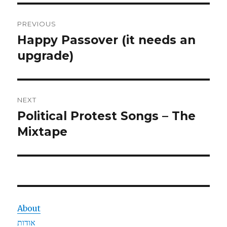
Post
PREVIOUS
navigation
Happy Passover (it needs an
Previous
post:
upgrade)
NEXT
Political Protest Songs – The
Next
post:
Mixtape
About
אודות