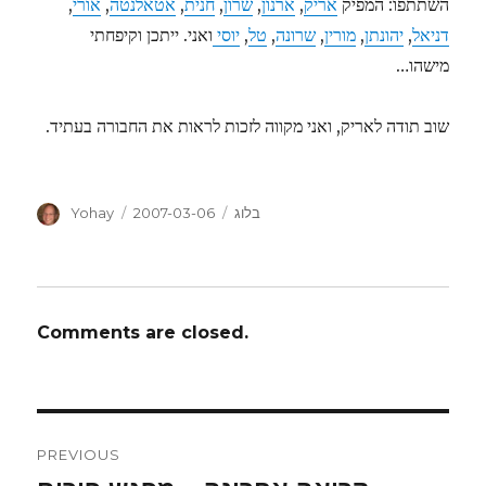
השתתפו: המפיק
אריק
,
ארנון
,
שרון
,
חנית
,
אטאלנטה
,
אורי
,
דניאל
,
יהונתן
,
מורין
,
שרונה
,
טל
,
יוסי
ואני. ייתכן וקיפחתי
מישהו…
שוב תודה לאריק, ואני מקווה לזכות לראות את החבורה בעתיד.
Author
Posted
Categories
בלוג
2007-03-06
Yohay
on
Comments are closed.
Post
PREVIOUS
navigation