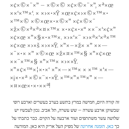
×¢×©×¨×” – ×©×© ×¢×©×¨×”, ×ª×œ
××‘×™×‘. × ×›×•×Ÿ ×œ×¢×›×©×™×•
×™×© ×©×œ×•×©×” ×¢×©×¨
×ž×©×ª×ª×¤×™× ×•×¢×•×“ ××¨×‘×¢×”
×¢×œ ×”×§×•×™×. ×›×‘×¨ ×›×ª×‘×ª×™
×¢×œ ×›×š ×›××Ÿ. ×”×–×ž× ×” ××—
×¨×•× ×” ×©×œ ×ž×¤×™×§ ×”×¢×œ
××¨×™×§ ×”×™× ×›××Ÿ.
×”×¢×™×¦×•×‘ ×”×—×™× × ×™ ×‘×—
×¡×•×ª ×©×¨×•×Ÿ. ×™×”×™×” ×—
×¤×œ×•×•××ª!
זה קורה היום, חמישה במרץ בתשע בערב בעשרים וארבע רופי
שבשוקן ארבע עשרה – שש עשרה, תל אביב. נכון לעכשיו יש
שלושה עשר משתתפים ועוד ארבעה על הקוים. כבר כתבתי על
כך
כאן
.
הזמנה אחרונה
של מפיק העל אריק היא כאן. המודעה