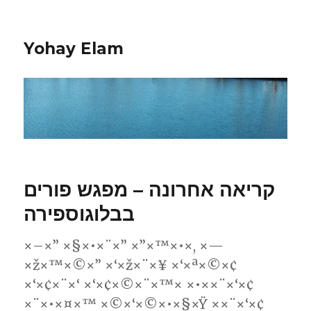
Yohay Elam
קריאה אחרונה – מפגש פורים
בבלוגוספירה
×–×” ×§×•×¨×” ×”×™×•×, ×—
×ž×™×©×” ×‘×ž×¨×¥ ×‘×ª×©×¢
×‘×¢×¨×‘ ×‘×¢×©×¨×™× ×•××¨×‘×¢
×¨×•×¤×™ ×©×‘×©×•×§×Ÿ ××¨×‘×¢