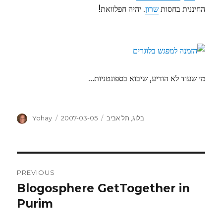
החיננית בחסות
שרון
. יהיה חפלוואת!
מי שעוד לא הודיע, שיבוא בספונטניות…
Author
Posted
Categories
בלוג
,
תל אביב
2007-03-05
Yohay
on
Post
PREVIOUS
navigation
Blogosphere GetTogether in
Previous
post:
Purim