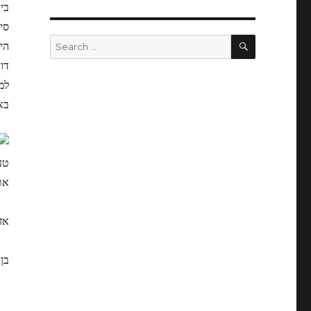
בי
סי
SEARCH
Search
הי
for:
דו
למ
בא
טע
את
אז
בן עמי, נ