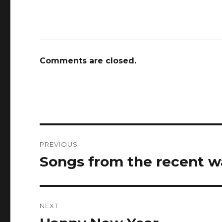
Comments are closed.
Post
PREVIOUS
navigation
Songs from the recent w
Previous
post:
NEXT
Next