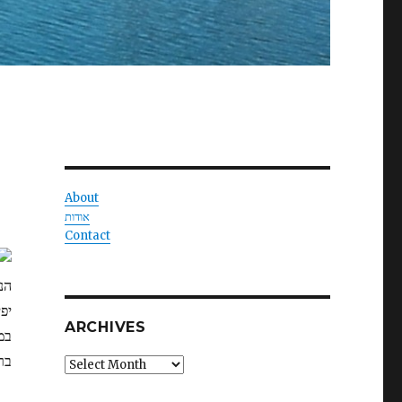
About
אודות
Contact
הנ
יפ
ARCHIVES
במ
בר
Archives