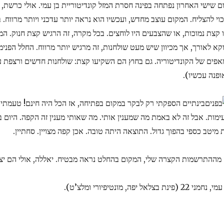
ום שישי האחרון נפתחה בפינה חסרת המזל קונדיטוריית בן עמי. אולי כרשת, 
כוי להצליח. המקום עוצב מחדש, ועכשיו הוא נראה יותר עדכני ויותר מרווח.
ו קצת נמוכות, או שהצבעים היו לוחצים. בכל מקרה, זה הרגיש קצת חנוק. 
וקא לאורך, אך מכיוון שיש מעט שולחנות, זה מרגיש יותר מרווח. החלל הפני
אפים של הקונדיטוריה. גם בחוץ הם השקיעו קצת: שולחנות חדשים ורצפת ע
ופנה עכשיו).
בינתיים הספקתי רק לבקר במקום בפתיחה, אז הכל היה חינם! טעמתי מ
ימות. אבל זה לא באמת מה שמענין אותי. מה שאותי מענין זה הקפה. היום 
 מיטב כספי בהפוך גדול. התוצאה היתה טובה. אכן קפה מצויין. סחתיין.
 מההתרשמות הקצרה שלי, המקום בהחלט נראה מבטיח. יאללה, אולי הם יצל
חמני 22 (פינת בצלאל יפה, מונטיפיורי ומלצ’ט).