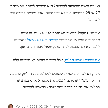
ואז מה עושה ההצבעה לקדימה? היא מכניסה לכנסת את מספר
27 או 28 ברשימה. אני לא יודע מיהם, אבל רשימת קדימה היא
ליכוד ב’.
אין שני פתקים!
השיטה השתנתה לפני 8 שנים. זה שונה
מהבחירות המקומיות.ו בעיניו
קדימה היא לא שמאל.ו
הצבעה
ללבני היא גם הצבעה לצחי הנגבי, שאול מופז ורוני בראון.
אני אישית מצביע חד”ש
, אבל ברור לי שזאת לא הצבעה קלה.
אני קורא לכל איש שמאל להצביע למפלגה שלו: חד”ש, התנועה
הירוקה מימ”ד או מרצ. להכניס את מספר 5 או 6 במרצ או
בתי”מ זאת בחירה הרבה יותר טובה מלהצביע לקדימה.ו
Author
Posted
Categories
פוליטיקה
2009-02-09
Yohay