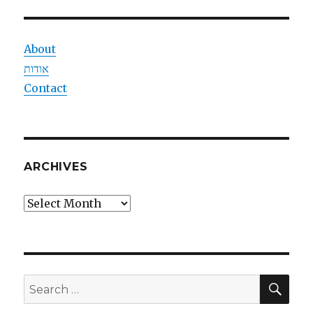
About
אודות
Contact
ARCHIVES
Archives
SEA
Search
for: