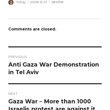
Author
Posted
Categories
פוליטיקה
2008-12-27
Yohay
on
Comments are closed.
Post
PREVIOUS
navigation
Anti Gaza War Demonstration
Previous
post:
in Tel Aviv
NEXT
Gaza War – More than 1000
Next
post:
Israelis protest are against it