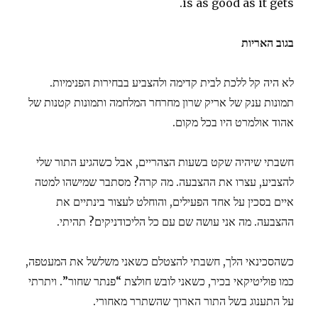
is as good as it gets.
בגוב האריות
לא היה קל ללכת לבית קדימה ולהצביע בבחירות הפנימיות.
תמונות ענק של אריק שרון מחרחר המלחמה ותמונות קטנות של
אהוד אולמרט היו בכל מקום.
חשבתי שיהיה שקט בשעות הצהריים, אבל כשהגיע התור שלי
להצביע, עצרו את ההצבעה. מה קרה? מסתבר שמישהו למטה
איים בסכין על אחד הפעילים, והוחלט לעצור בינתיים את
ההצבעה. מה אני עושה שם עם כל הליכודניקים? תהיתי.
כשהסכינאי הלך, חשבתי להצטלם כשאני משלשל את המעטפה,
כמו פוליטיקאי בכיר, כשאני לובש חולצת “פנתר שחור”. ויתרתי
על התענוג בשל התור הארוך שהשתרר מאחורי.