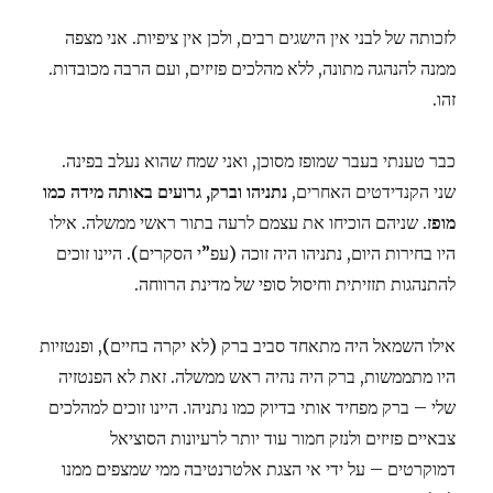
לזכותה של לבני אין הישגים רבים, ולכן אין ציפיות. אני מצפה
ממנה להנהגה מתונה, ללא מהלכים פזיזים, ועם הרבה מכובדות.
זהו.
כבר טענתי בעבר שמופז מסוכן, ואני שמח שהוא נעלב בפינה.
שני הקנדידטים האחרים,
נתניהו וברק, גרועים באותה מידה כמו
מופז
. שניהם הוכיחו את עצמם לרעה בתור ראשי ממשלה. אילו
היו בחירות היום, נתניהו היה זוכה (עפ”י הסקרים). היינו זוכים
להתנהגות תזזיתית וחיסול סופי של מדינת הרווחה.
אילו השמאל היה מתאחד סביב ברק (לא יקרה בחיים), ופנטזיות
היו מתממשות, ברק היה נהיה ראש ממשלה. זאת לא הפנטזיה
שלי – ברק מפחיד אותי בדיוק כמו נתניהו. היינו זוכים למהלכים
צבאיים פזיזים ולנזק חמור עוד יותר לרעיונות הסוציאל
דמוקרטים – על ידי אי הצגת אלטרנטיבה ממי שמצפים ממנו