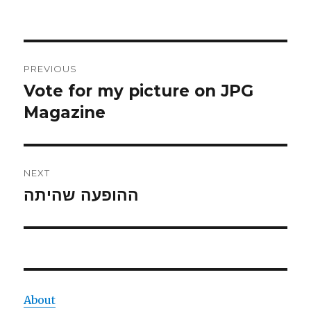
Post
PREVIOUS
navigation
Vote for my picture on JPG
Previous
post:
Magazine
NEXT
ההופעה שהיתה
Next
post:
About