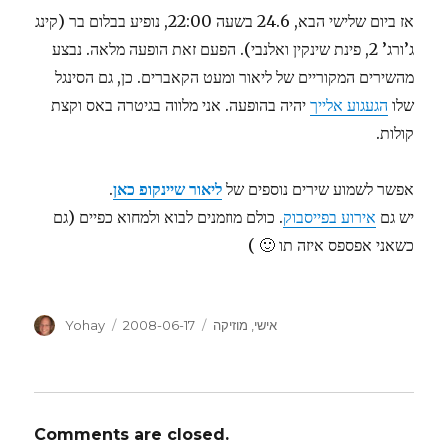
אז ביום שלישי הבא, 24.6 בשעה 22:00, נופיע בבלום בר (קינג
ג’ורג’ 2, פינת שינקין ואלנבי). הפעם זאת הופעה מלאה. נבצע
מהשירים המקוריים של ליאור ומעט הקאברים. כן, גם הסינגל
שלו
הגעגוע אלייך
יהיה בהופעה. אני מלווה בגיטרה באס וקצת
קולות.
אפשר לשמוע שירים נוספים של
ליאור שיינקופ כאן
.
יש גם
אירוע בפייסבוק
. כולם מוזמנים לבוא ולמחוא כפיים (גם
כשאני אפספס איזה תו 🙂 )
Author
Posted
Categories
אישי
,
מוזיקה
2008-06-17
Yohay
on
Comments are closed.