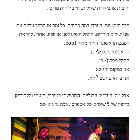
חיובית או ביקורת שלילית. חייב להיות מרוכז.
כבר היינו שם, בערבי במה פתוחה. כל זמר או הרכב עולים עם
שני שירים ויורדים. הקהל הופיע לפני או יופיע אחרי. לקראת
הפעם הראשונה הייתי מאוד cool.
התאמנתי מספיק? כן.
הקהל מפרגן? כן.
אני במקום זר? לא.
אני בן אדם רגשן? לא.
אבל מה, רעדו לי הרגליים. התרגשתי בטירוף, הזעתי והלב דפק
בדופק של 5 שוטים של אספרסו. ככה נראינו שם: