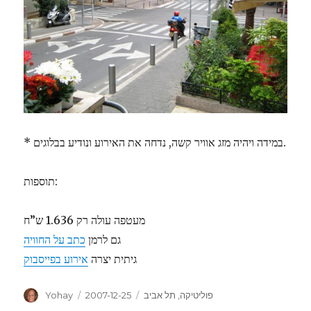
* במידה ויהיה מזג אוויר קשה, נדחה את האירוע ונודיע בבלוגים.
תוספות:
מעטפה עולה רק 1.636 ש”ח
גם לרמן
כתב על החוויה
גיתית יצרה
אירוע בפייסבוק
Author
Posted
Categories
פוליטיקה
,
תל אביב
2007-12-25
Yohay
on