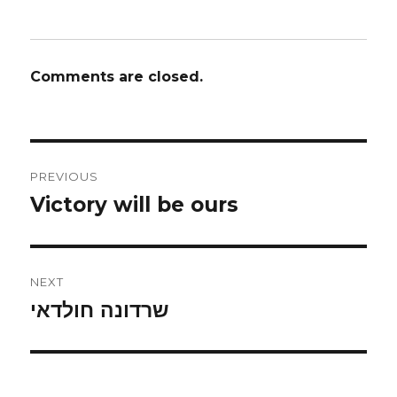
Comments are closed.
Post
PREVIOUS
navigation
Victory will be ours
Previous
post:
NEXT
שרדונה חולדאי
Next
post: