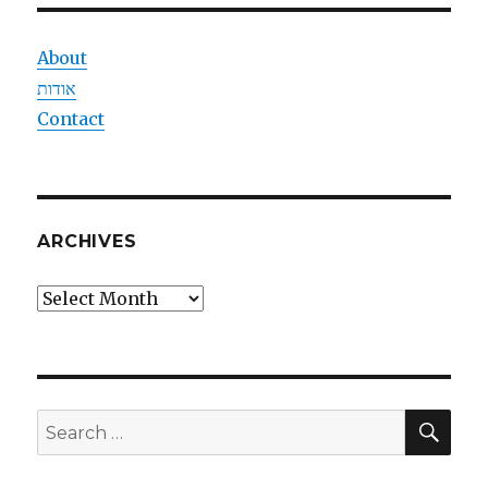
About
אודות
Contact
ARCHIVES
Archives
SEA
Search
for: