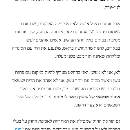
לניו-יורק.
אבל אנחנו במידל איסט. לא באמריקה הצדקנית, שם אסור
לשתות עד גיל 21. אנחנו גם לא באירופה הרגועה, שם פורחות
מסיבות בבתים בגלל חוקי העישון. אנשים אוהבים לעשן
בבארים, להנות מהתחושה בראש, מלנענע את היד עם הסיגריה
ומלקחת שאיפה תוך מבט כלפי מעלה.
לא, אני לא מעשן. ואני בהחלט מעדיף להיות במקום עם פחות
עשן מאשר מקום עם יותר עשן. אני לא אוהב את הריח שנשאר
בבגדים. יש מקומות מעושנים מדי, מהם אני מדיר את רגליי.
איסור טוטאלי של עישון נראה לי מוגזם
. נידוי מוחלט של אחיי
המעשנים הוא צעד דרקוני.
גם הוראת החוק שמטילה את האחריות לאכיפת החוק על בעלי
המקום ולא על הרשויות היא אבסורדית. מזכיר קצת את “
חוק