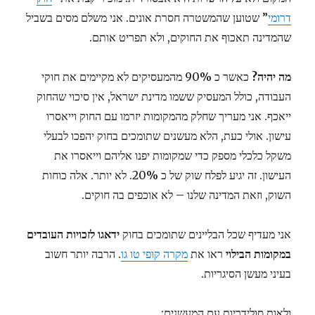
דרומי
” שטוען שהמשטרה חסרת אונים. אני משלם מסים בשביל
שהמדינה תאכוף את החוקים, ולא תפריט אותם.
מה יהיה?
כאשר כ 90% מהמעסיקים לא מקיימים את חוקי
העבודה, כולל המעסיק ששמו מדינת ישראל, אין סיכוי שהחוק
ייאכף. אני מעריך שחלק מהמקומות יזרמו עם החוק וייאסרו
עישון. אולי כעת, הלא מעשנים שתומכים בחוק יהפכו לבעלי
משקל כלכלי מספק כדי שמקומות יפנו אליהם וייאסרו את
העישון. זה יגיע לפלח שוק של כ 20%. לא יותר. אלה כוחות
השוק, וזאת המדינה שלנו – לא אוכפים בה חוקים.
אני מעדיף שכל הבליינים שתומכים בחוק
ידאגו לזכויות העובדים
במקומות הבילוי
ראו את
מקרה קופי טו גו
. הרבה יותר חשוב
בעיני מעשן הסיגריות.
ולאות סולידריות עם המעשנים: