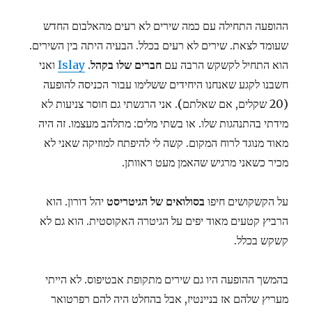
ההופעה התחילה עם כמה שירים לא רעים מהאלבום החדש
שעומד לצאת. שירים לא רעים בכלל. הבעיה היתה בין השירים.
הוא התחיל לקשקש הרבה עם
חברים שלו בקהל
.
Islay
ואני
חשבנו לקגע שאנחנו היחידים ששלימו עבור הכניסה להופעה
(20 שקלים, אם שאלתם). אני הרגשתי גם חוסר צניעות לא
מידתי בהתנהגות שלו. או בשתי מלים: מתלהב מעצמו. זה היה
מאוד מנוגד לרוח המקום. קשה לי להיפתח למוזיקה שאני לא
מכיר כשאני מרגיש שהאמן מעט ראוותן.
על הקשקושים חיפו
בסולואים של הגיטריסט
יהל דורון. הוא
הרביץ קטעים מאוד יפים על הגיטרה האקוסטית. הוא גם לא
קשקש בכלל.
בהמשך ההופעה היו גם שירים מתקופת אבטיפוס. לא הייתי
מעריץ שלהם אז בניינטיז, אבל בהחלט היה להם רפרטואר