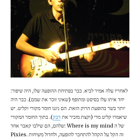
לאחריו עלה אמיר לביא. כבר בפתיחת ההופעה שלו, היה שיפור:
יחד איתו עלו בסיסט ומתופף (שאיני זוכר את שמם). כבר היה
יותר בשר בהופעת הרוק הזאת. הם ניגנו חומר מקורי וקליט. יש
שיאמרו קליט מדי (וקצת מזכיר את
דבק
). בתוך החומר המקורי
שלהם, הם שילבו קאבר אחד: Where is my mind של ה
Pixies. זה הקל על הקהל להתחבר להופעה, ולחדול משיחות