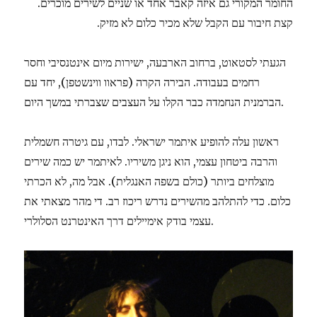
החומר המקורי גם איזה קאבר אחד או שניים לשירים מוכרים.
קצת חיבור עם הקבל שלא מכיר כלום לא מזיק.
הגעתי לסטאוט, ברחוב הארבעה, ישירות מיום אינטנסיבי וחסר
רחמים בעבודה. הבירה הקרה (פראוו ווינשטפן), יחד עם
הברמנית הנחמדה כבר הקלו על העצבים שצברתי במשך היום.
ראשון עלה להופיע איתמר ישראלי. לבדו, עם גיטרה חשמלית
והרבה ביטחון עצמי, הוא ניגן משיריו. לאיתמר יש כמה שירים
מוצלחים ביותר (כולם בשפה האנגלית). אבל מה, לא הכרתי
כלום. כדי להתלהב מהשירים נדרש ריכוז רב. די מהר מצאתי את
עצמי בודק אימיילים דרך האינטרנט הסלולרי.