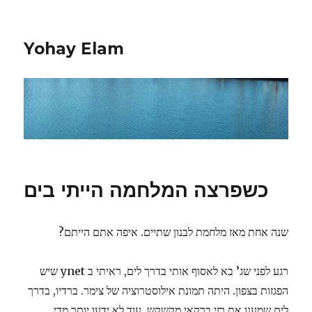
Yohay Elam
כשפרצה המלחמה הייתי בים
שנה אחת מאז מלחמת לבנון שתיים. איפה אתם הייתם?
רגע לפני שג’ בא לאסוף אותי בדרך לים, ראיתי ב ynet שיש
הפגזות בצפון. היתה תמונת אילוסטרוציה של צימר. ברדיו, בדרך
לים שמענו את רזי ברקאי מקשקש. עוד לא ידעו יותר מדי.