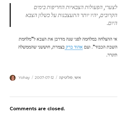
לצערי, הפעולות הצבאיות החריפות בימים
הקרובים, יהיו יותר התעצבנות על כשלון הצבא
היום.
אי ההצלחה במלחמה לפני שנה מדרבן את הצבא ל”מלחמת
השבת הכבוד”. ועם
אהוד ברק
בצמרת, חוששני שהממשלה
תיגרר.
Author
Posted
Categories
אישי
,
פוליטיקה
2007-07-12
Yohay
on
Comments are closed.