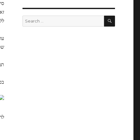
סי
זא
SEARCH
Search
לל
for:
עו
שכ
תמ
בכ
לח