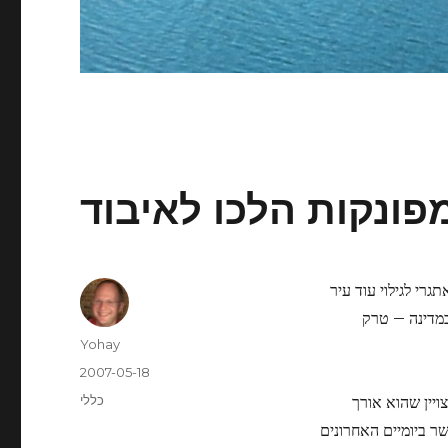
גרי לגילוי עוד עיר
במדינה – טרק
Author
Yohay
Posted
2007-05-18
on
Categories
ויין שהוא אורך
כללי
ר ביומיים האחרונים