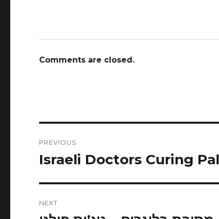
Comments are closed.
Post
PREVIOUS
navigation
Israeli Doctors Curing Pa
Previous
post:
NEXT
Next