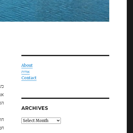
About
אודות
Contact
כש
אב
הס
ARCHIVES
חו
Archives
חמ