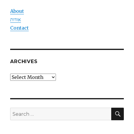
About
אודות
Contact
ARCHIVES
Archives
SEA
Search
for: