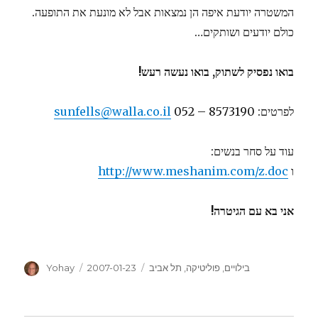
המשטרה יודעת איפה הן נמצאות אבל לא מונעת את התופעה.
כולם יודעים ושותקים…
בואו נפסיק לשתוק, בואו נעשה רעש!
לפרטים: 8573190 – 052
sunfells@walla.co.il
עוד על סחר בנשים:
ו
http://www.meshanim.com/z.doc
אני בא עם הגיטרה!
Author
Posted
Categories
בילויים
,
פוליטיקה
,
תל אביב
2007-01-23
Yohay
on