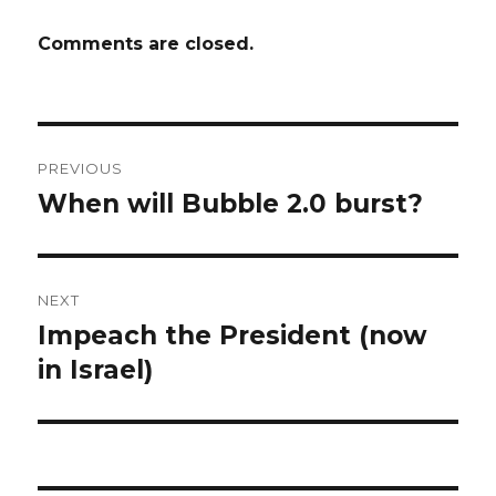
Comments are closed.
Post
PREVIOUS
navigation
When will Bubble 2.0 burst?
Previous
post:
NEXT
Impeach the President (now
Next
post:
in Israel)