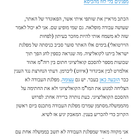
מפגינים בלי לזוז מהכיסא
הכתב מראיין את שותפי איתי אשר, הפאונדר של האתר,
שעושה עבודה מופלאה. גם שמי מופיע שם. אני לא יכול לאמר
שזה לא משמח אותי להיות מוזכר בעיתון (לפחות
הוירטואלי).בימים אלו האתר סוער סביב כניסתה של מפלגת
ישראל ביתנו לקואליציה. מה שנראה כספין לחג הפך תוך
שבועות מספר להסכם קואליציוני חתום בין רוה”מ אהוד
אולמרט לבין אביגדור (איווט) ליברמן. דעתי הנחרצת נגד הענין
כבר
הובעה כאן
בעבר. יש גם
עצומה
. מפלגת העבודה לא
הצליחה למנוע את המו”מ הקואליציוני ולא את החתימה על
ההסכם הקואליציוני. כעת נותרה ברירה אחת: לפרוש
מהממשלה.מסתמן שמרכז מפלגת העבודה מתכנס ביום ראשון
הקרוב כדי להכריע בענין. המאבק יגיע אז לשיא.
אני מקווה מאוד שמפלגת העבודה לא תשב בממשלה אחת עם