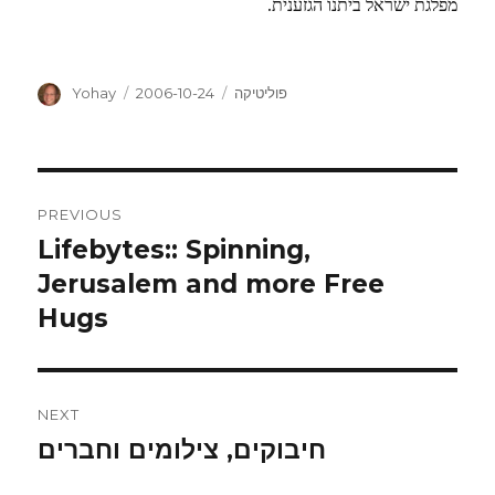
מפלגת ישראל ביתנו הגזענית.
Author
Posted
Categories
פוליטיקה
2006-10-24
Yohay
on
Post
PREVIOUS
navigation
Lifebytes:: Spinning,
Previous
post:
Jerusalem and more Free
Hugs
NEXT
חיבוקים, צילומים וחברים
Next
post: