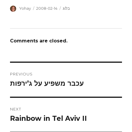
Author
Posted
Categories
בלוג
2008-02-14
Yohay
on
Comments are closed.
Post
PREVIOUS
navigation
עכבר משפיע על ג’ירפות
Previous
post:
NEXT
Rainbow in Tel Aviv II
Next
post: