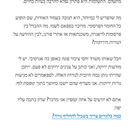
מתעלם. התעלמות היא פתרון נפלא להרבה בעיות בחיים.
מה שהפריע לי במיוחד, היא תגובה בעמוד האודות, שם הופיע
כל החומר הפרסומי. מדובר בספאם לשמו. מה ההבדל בין
פרסומות לויאגרה, משכנתאות או אתרי פורנו, לבין ההודעה על
הנורות הירוקות?
חבל שאותו משרד יחסי ציבור פונה באופן כה אגרסיבי. יש לי
מודעות ירוקה, ואני כותב על ענינים ירוקים לא פעם. ייתכן
שהייתי נותן במה חיובית לנורות האלה. לספאמרים לא מגיעות
נורות ירוקות. אני מעדיף שהם יישבו בחושך בתוך קופסת לוף.
אתם לא יודעים על איזה קמפיין אני מדבר? שרון כתבה עליו
יפה:
כמה בלוגרים צריך בשביל להחליף נורה?