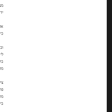
מצ
יד
אז
כי
וב
לי
בק
מה
צי
פר
מו
בי