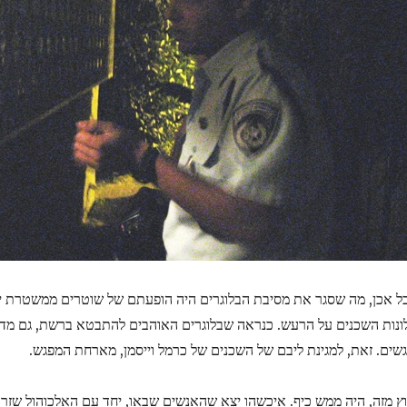
ל אכן, מה שסגר את מסיבת הבלוגרים היה הופעתם של שוטרים ממשטרת 
ונות השכנים על הרעש. כנראה שבלוגרים האוהבים להתבטא ברשת, גם מד
גשים. זאת, למגינת ליבם של השכנים של כרמל וייסמן, מארחת המפגש.
וץ מזה, היה ממש כיף. איכשהו יצא שהאנשים שבאו, יחד עם האלכוהול שזרם,