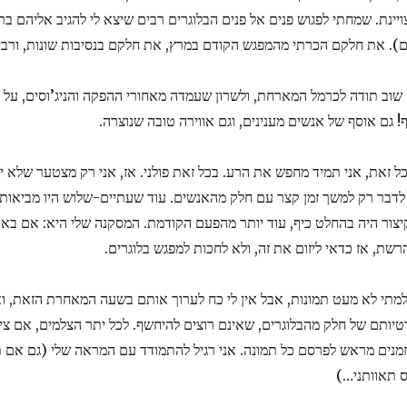
ויינת. שמחתי לפגוש פנים אל פנים הבלוגרים רבים שיצא לי להגיב אליהם בר
ם). את חלקם הכרתי מהמפגש הקודם במרץ, את חלקם בנסיבות שונות, ורבי
 שוב תודה לכרמל המארחת, ולשרון שעמדה מאחורי ההפקה והניג’וסים, על 
ף! גם אוסף של אנשים מענינים, וגם אווירה טובה שנוצרה.
כל זאת, אני תמיד מחפש את הרע. בכל זאת פולני. אז, אני רק מצטער שלא י
 לדבר רק למשך זמן קצר עם חלק מהאנשים. עוד שעתיים-שלוש היו מביאות א
יצור היה בהחלט כיף, עוד יותר מהפעם הקודמת. המסקנה שלי היא: אם בא 
רשת, אז כדאי ליזום את זה, ולא לחכות למפגש בלוגרים.
למתי לא מעט תמונות, אבל אין לי כח לערוך אותם בשעה המאחרת הזאת, וא
טיותם של חלק מהבלוגרים, שאינם רוצים להיחשף. לכל יתר הצלמים, אם צי
זמנים מראש לפרסם כל תמונה. אני רגיל להתמודד עם המראה שלי (גם אם
ס תאוותני…)