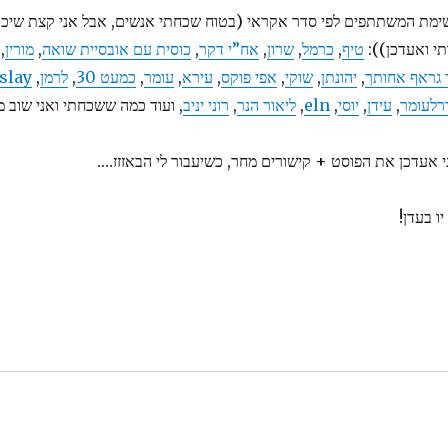
ימת המשתתפים לפי סדר אקראי (בטוח שכחתי אנשים, אבל אני קצת שיכור 
תי ואעדכן)):
טיף
,
כרמל
,
שרון
,
אח”י דקר
,
כוסית עם אובסיית שואה
,
מורין
,
 גראף אחותך
,
יהונתן
,
שוקי
,
אפי פוקס
,
עירא
,
עומר
,
כמעט 30
,
לרמן
,
Islay
רלעומר
,
עידן
,
יוסי
,
eln
,
ליאור הנר
,
רוני יניב
, ועוד כמה ששכחתי ואני שוב 
י אעדכן את הפוסט + קישורים מחר, כשיעבור לי הבאזזז….
יו בעדן!