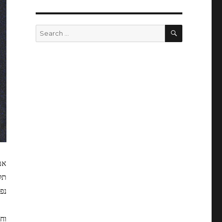
SEARCH
Search
for:
אב
תל
נפ
וח