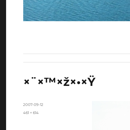
×¨×™×ž×•×Ÿ
Posted
2007-09-12
on
Full
461 × 614
size