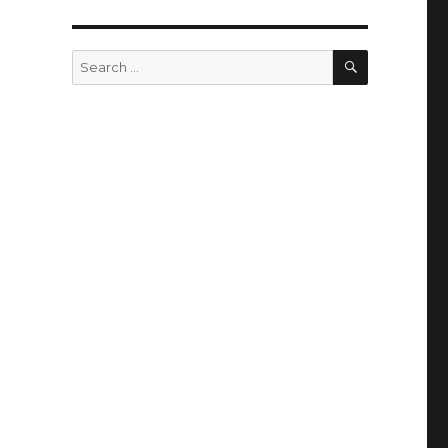
SEARCH
Search
for: