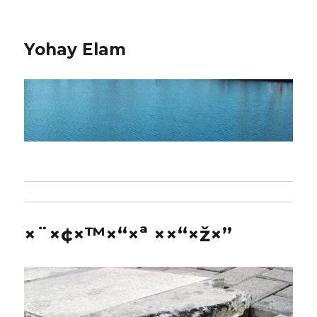
Yohay Elam
×¨×¢×™×“×ª ××“×ž×”