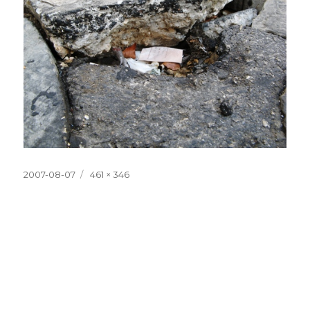
Posted
Full
2007-08-07
461 × 346
on
size