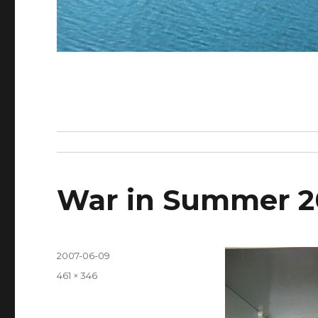
War in Summer 2
Posted
2007-06-09
on
Full
461 × 346
size