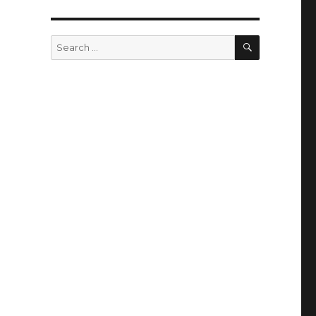
SEARCH
Search
for: