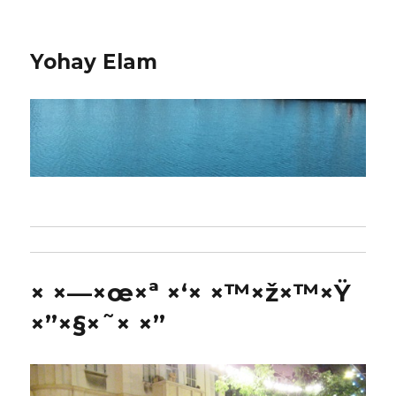
Yohay Elam
× ×—×œ×ª ×‘× ×™×ž×™×Ÿ
×”×§×˜× ×”