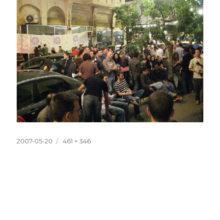
Posted
Full
2007-05-20
461 × 346
on
size