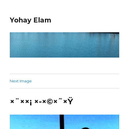
Yohay Elam
Next Image
×¨××¡ ×-×©×˜×Ÿ