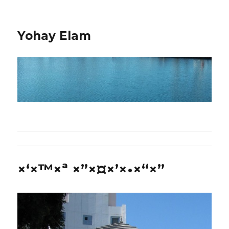
Yohay Elam
×‘×™×ª ×”×¤×’×•×“×”